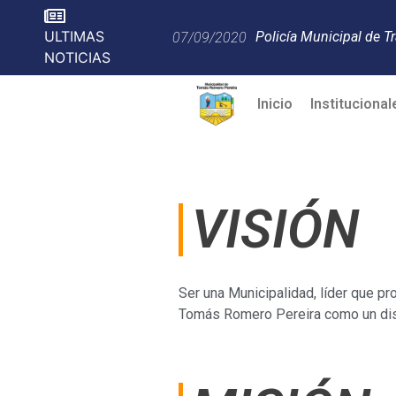
ULTIMAS
T
List of City Weekend C
07/09/2020
04/05/2019
NOTICIAS
Inicio
Institucional
VISIÓN
Ser una Municipalidad, líder que pr
Tomás Romero Pereira como un distr